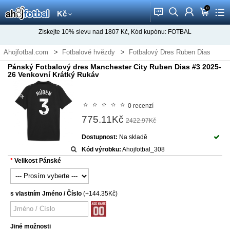
0
󰂱
󰂨
󰃳
󰃦
󰃖
Kč
Získejte
10%
slevu nad
1807
Kč, Kód kupónu:
FOTBAL
Ahojfotbal.com
Fotbalové hvězdy
Fotbalový Dres Ruben Dias
Pánský Fotbalový dres Manchester City Ruben Dias #3 2025-
26 Venkovní Krátký Rukáv
0 recenzí
775.11Kč
2422.97Kč
Dostupnost:
Na skladě
Kód výrobku:
Ahojfotbal_308
Velikost Pánské
s vlastním Jméno / Číslo
(+144.35Kč)
Jiné možnosti