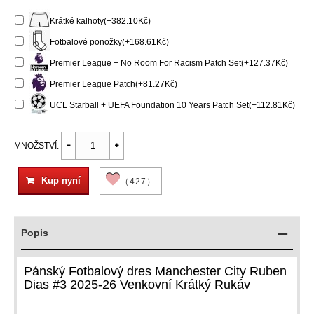
Krátké kalhoty(+382.10Kč)
Fotbalové ponožky(+168.61Kč)
Premier League + No Room For Racism Patch Set(+127.37Kč)
Premier League Patch(+81.27Kč)
UCL Starball + UEFA Foundation 10 Years Patch Set(+112.81Kč)
MNOŽSTVÍ:
Kup nyní
（427）
Popis
Pánský Fotbalový dres Manchester City Ruben
Dias #3 2025-26 Venkovní Krátký Rukáv