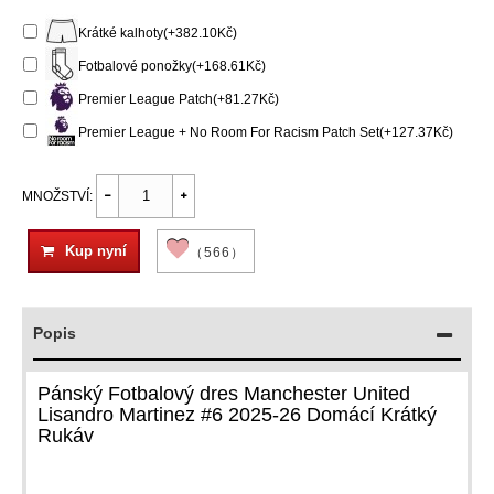
Krátké kalhoty(+382.10Kč)
Fotbalové ponožky(+168.61Kč)
Premier League Patch(+81.27Kč)
Premier League + No Room For Racism Patch Set(+127.37Kč)
MNOŽSTVÍ:
Kup nyní
（566）
Popis
Pánský Fotbalový dres Manchester United
Lisandro Martinez #6 2025-26 Domácí Krátký
Rukáv