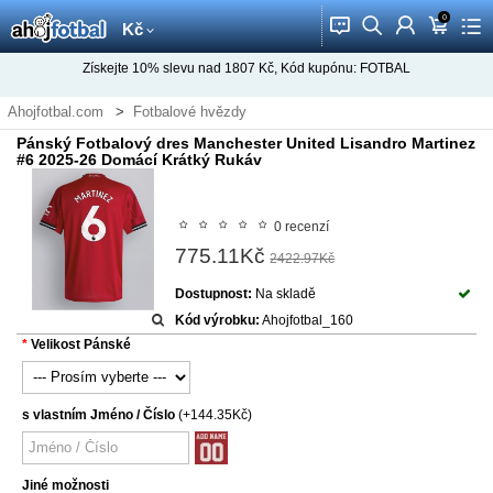
0
󰂱
󰂨
󰃳
󰃦
󰃖
Kč
Získejte
10%
slevu nad
1807
Kč, Kód kupónu:
FOTBAL
Ahojfotbal.com
Fotbalové hvězdy
Fotbalový dres Lisandro Martinez
Pánský Fotbalový dres Manchester United Lisandro Martinez
#6 2025-26 Domácí Krátký Rukáv
0 recenzí
775.11Kč
2422.97Kč
Dostupnost:
Na skladě
Kód výrobku:
Ahojfotbal_160
Velikost Pánské
s vlastním Jméno / Číslo
(+144.35Kč)
Jiné možnosti