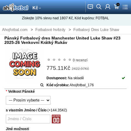
0
󰂱
󰂨
󰃳
󰃦
󰃖
Kč
Získejte
10%
slevu nad
1807
Kč, Kód kupónu:
FOTBAL
Ahojfotbal.com
Fotbalové hvězdy
Fotbalový Dres Luke Shaw
Pánský Fotbalový dres Manchester United Luke Shaw #23
2025-26 Venkovní Krátký Rukáv
0 recenzí
775.11Kč
2422.97Kč
Dostupnost:
Na skladě
Kód výrobku:
Ahojfotbal_176
Velikost Pánské
s vlastním Jméno / Číslo
(+144.35Kč)
Jiné možnosti