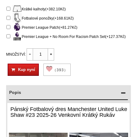
Krátké kalhoty(+382.10Kč)
Fotbalové ponožky(+168.61Kč)
Premier League Patch(+81.27Kč)
Premier League + No Room For Racism Patch Set(+127.37Kč)
MNOŽSTVÍ:
Kup nyní
（393）
Popis
Pánský Fotbalový dres Manchester United Luke
Shaw #23 2025-26 Venkovní Krátký Rukáv