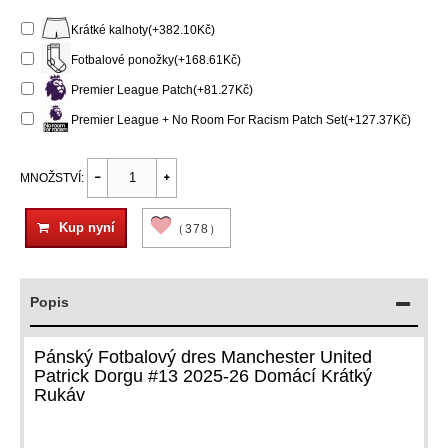
Krátké kalhoty(+382.10Kč)
Fotbalové ponožky(+168.61Kč)
Premier League Patch(+81.27Kč)
Premier League + No Room For Racism Patch Set(+127.37Kč)
MNOŽSTVÍ:
Kup nyní
（378）
Popis
Pánský Fotbalový dres Manchester United
Patrick Dorgu #13 2025-26 Domácí Krátký
Rukáv