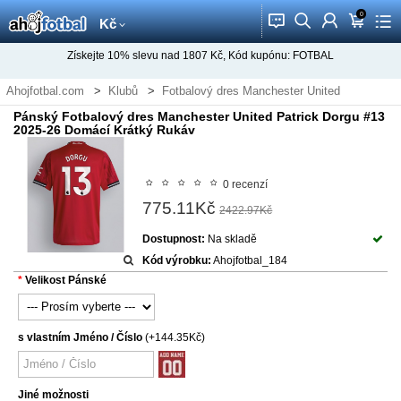
0
󰂱
󰂨
󰃳
󰃦
󰃖
Kč
Získejte
10%
slevu nad
1807
Kč, Kód kupónu:
FOTBAL
Ahojfotbal.com
Klubů
Fotbalový dres Manchester United
Pánský Fotbalový dres Manchester United Patrick Dorgu #13
2025-26 Domácí Krátký Rukáv
0 recenzí
775.11Kč
2422.97Kč
Dostupnost:
Na skladě
Kód výrobku:
Ahojfotbal_184
Velikost Pánské
s vlastním Jméno / Číslo
(+144.35Kč)
Jiné možnosti