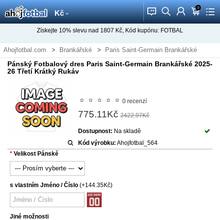
0
󰂱
󰂨
󰃳
󰃦
󰃖
Kč
Získejte
10%
slevu nad
1807
Kč, Kód kupónu:
FOTBAL
Ahojfotbal.com
Brankářské
Paris Saint-Germain Brankářské
Pánský Fotbalový dres Paris Saint-Germain Brankářské 2025-
26 Třetí Krátký Rukáv
0 recenzí
775.11Kč
2422.97Kč
Dostupnost:
Na skladě
Kód výrobku:
Ahojfotbal_564
Velikost Pánské
s vlastním Jméno / Číslo
(+144.35Kč)
Jiné možnosti