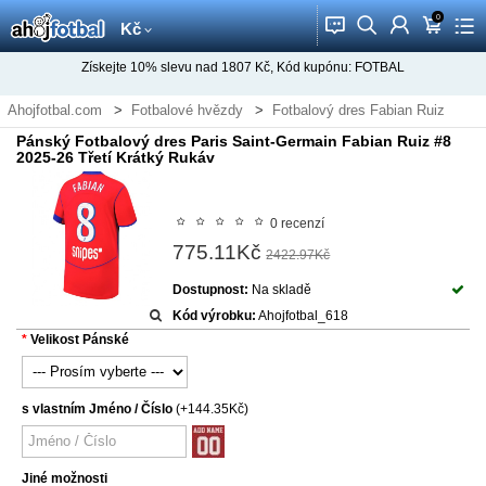
0
󰂱
󰂨
󰃳
󰃦
󰃖
Kč
Získejte
10%
slevu nad
1807
Kč, Kód kupónu:
FOTBAL
Ahojfotbal.com
Fotbalové hvězdy
Fotbalový dres Fabian Ruiz
Pánský Fotbalový dres Paris Saint-Germain Fabian Ruiz #8
2025-26 Třetí Krátký Rukáv
0 recenzí
775.11Kč
2422.97Kč
Dostupnost:
Na skladě
Kód výrobku:
Ahojfotbal_618
Velikost Pánské
s vlastním Jméno / Číslo
(+144.35Kč)
Jiné možnosti