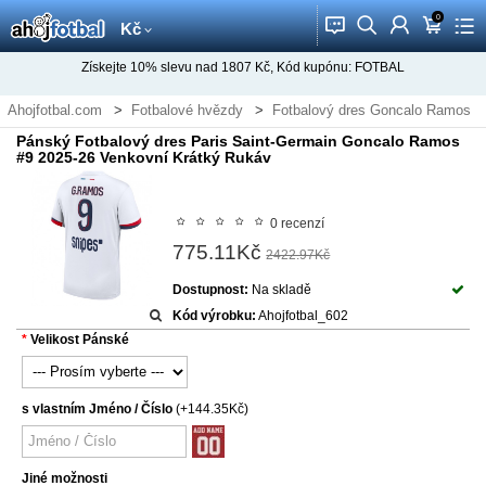
0
󰂱
󰂨
󰃳
󰃦
󰃖
Kč
Získejte
10%
slevu nad
1807
Kč, Kód kupónu:
FOTBAL
Ahojfotbal.com
Fotbalové hvězdy
Fotbalový dres Goncalo Ramos
Pánský Fotbalový dres Paris Saint-Germain Goncalo Ramos
#9 2025-26 Venkovní Krátký Rukáv
0 recenzí
775.11Kč
2422.97Kč
Dostupnost:
Na skladě
Kód výrobku:
Ahojfotbal_602
Velikost Pánské
s vlastním Jméno / Číslo
(+144.35Kč)
Jiné možnosti