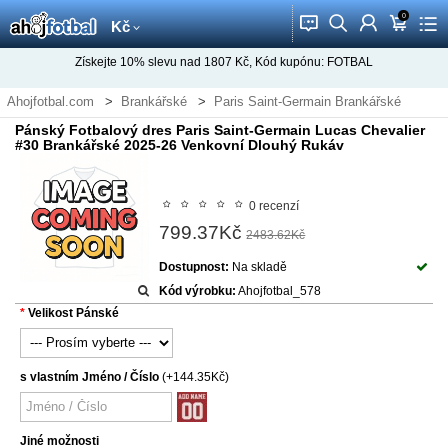
0
󰂱
󰂨
󰃳
󰃦
󰃖
Kč
Získejte
10%
slevu nad
1807
Kč, Kód kupónu:
FOTBAL
Ahojfotbal.com
Brankářské
Paris Saint-Germain Brankářské
Pánský Fotbalový dres Paris Saint-Germain Lucas Chevalier
#30 Brankářské 2025-26 Venkovní Dlouhý Rukáv
0 recenzí
799.37Kč
2483.62Kč
Dostupnost:
Na skladě
Kód výrobku:
Ahojfotbal_578
Velikost Pánské
s vlastním Jméno / Číslo
(+144.35Kč)
Jiné možnosti