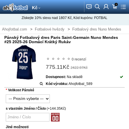
0
󰂱
󰂨
󰃳
󰃦
󰃖
Kč
Získejte
10%
slevu nad
1807
Kč, Kód kupónu:
FOTBAL
Ahojfotbal.com
Fotbalové hvězdy
Fotbalový dres Nuno Mendes
Pánský Fotbalový dres Paris Saint-Germain Nuno Mendes
#25 2025-26 Domácí Krátký Rukáv
0 recenzí
775.11Kč
2422.97Kč
Dostupnost:
Na skladě
Kód výrobku:
Ahojfotbal_589
Velikost Pánské
s vlastním Jméno / Číslo
(+144.35Kč)
Jiné možnosti