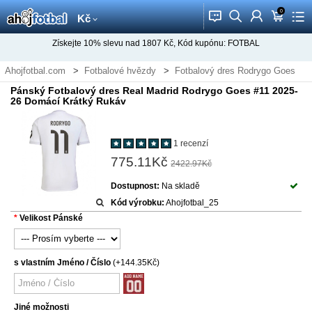
0
󰂱
󰂨
󰃳
󰃦
󰃖
Kč
Získejte
10%
slevu nad
1807
Kč, Kód kupónu:
FOTBAL
Ahojfotbal.com
Fotbalové hvězdy
Fotbalový dres Rodrygo Goes
Pánský Fotbalový dres Real Madrid Rodrygo Goes #11 2025-
26 Domácí Krátký Rukáv
1 recenzí
775.11Kč
2422.97Kč
Dostupnost:
Na skladě
Kód výrobku:
Ahojfotbal_25
Velikost Pánské
s vlastním Jméno / Číslo
(+144.35Kč)
Jiné možnosti