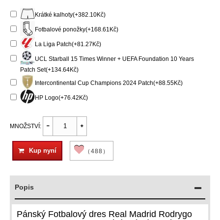
Krátké kalhoty(+382.10Kč)
Fotbalové ponožky(+168.61Kč)
La Liga Patch(+81.27Kč)
UCL Starball 15 Times Winner + UEFA Foundation 10 Years
Patch Set(+134.64Kč)
Intercontinental Cup Champions 2024 Patch(+88.55Kč)
HP Logo(+76.42Kč)
MNOŽSTVÍ:
Kup nyní
（488）
Popis
Pánský Fotbalový dres Real Madrid Rodrygo