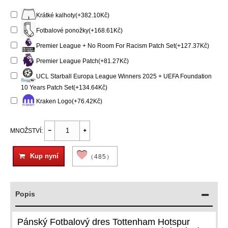
Krátké kalhoty(+382.10Kč)
Fotbalové ponožky(+168.61Kč)
Premier League + No Room For Racism Patch Set(+127.37Kč)
Premier League Patch(+81.27Kč)
UCL Starball Europa League Winners 2025 + UEFA Foundation
10 Years Patch Set(+134.64Kč)
Kraken Logo(+76.42Kč)
MNOŽSTVÍ:
Kup nyní
（485）
Popis
Pánský Fotbalový dres Tottenham Hotspur