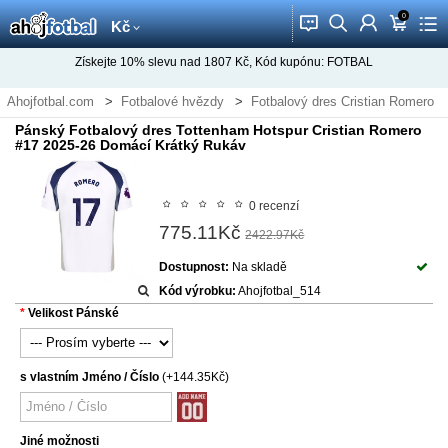
0
󰂱
󰂨
󰃳
󰃦
󰃖
Kč
Získejte
10%
slevu nad
1807
Kč, Kód kupónu:
FOTBAL
Ahojfotbal.com
Fotbalové hvězdy
Fotbalový dres Cristian Romero
Pánský Fotbalový dres Tottenham Hotspur Cristian Romero
#17 2025-26 Domácí Krátký Rukáv
0 recenzí
775.11Kč
2422.97Kč
Dostupnost:
Na skladě
Kód výrobku:
Ahojfotbal_514
Velikost Pánské
s vlastním Jméno / Číslo
(+144.35Kč)
Jiné možnosti