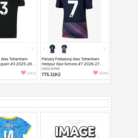
 dres Tottenham
Pánský Fotbalový dres Tottenham
agusin #3 2025-26
Hotspur Xavi Simons #7 2026-27
 Rukáv
Venkovní Krátký Rukáv
2422.97Kč
(341)
(636)
775.11Kč