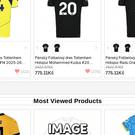
es Tottenham
Pánský Fotbalový dres Tottenham
Pánský Fotbalový
 #14 2025-26
Hotspur Mohammed Kudus #20
Hotspur Radu Dr
2025-26 Venkovní Krátký Rukáv
2422.97Kč
Venkovní Krátký
2422.97Kč
(322)
(370)
775.11Kč
775.11Kč
Most Viewed Products