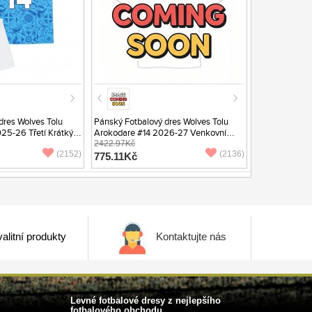
dres Wolves Tolu
Pánský Fotbalový dres Wolves Tolu
25-26 Třetí Krátký
Arokodare #14 2026-27 Venkovní
Krátký Rukáv
2422.97Kč
(2152)
(2136)
775.11Kč
alitní produkty
Kontaktujte nás
Levné fotbalové dresy z nejlepšího
fotbalového obchodu