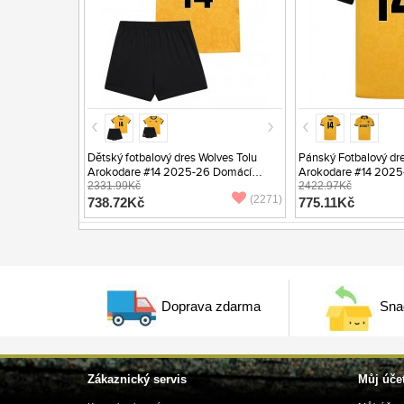
Dětský fotbalový dres Wolves Tolu
Pánský Fotbalový dre
Arokodare #14 2025-26 Domácí
Arokodare #14 2025
Krátký Rukáv (+ trenýrky)
2331.99Kč
Krátký Rukáv
2422.97Kč
(2271)
738.72Kč
775.11Kč
Doprava zdarma
Sna
Zákaznický servis
Můj úče