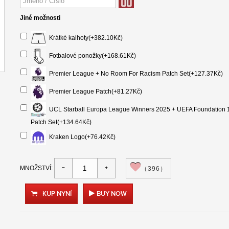
Jiné možnosti
Krátké kalhoty(+382.10Kč)
Fotbalové ponožky(+168.61Kč)
Premier League + No Room For Racism Patch Set(+127.37Kč)
Premier League Patch(+81.27Kč)
UCL Starball Europa League Winners 2025 + UEFA Foundation 
Patch Set(+134.64Kč)
Kraken Logo(+76.42Kč)
MNOŽSTVÍ:
（396）
KUP NYNÍ
BUY NOW