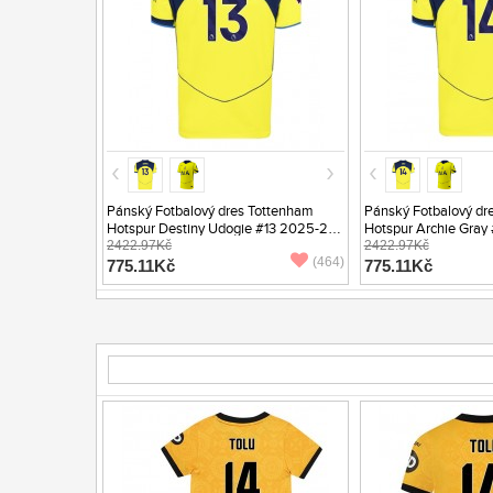
Pánský Fotbalový dres Tottenham
Pánský Fotbalový dr
Hotspur Destiny Udogie #13 2025-26
Hotspur Archie Gray
Třetí Krátký Rukáv
2422.97Kč
Třetí Krátký Rukáv
2422.97Kč
(464)
775.11Kč
775.11Kč