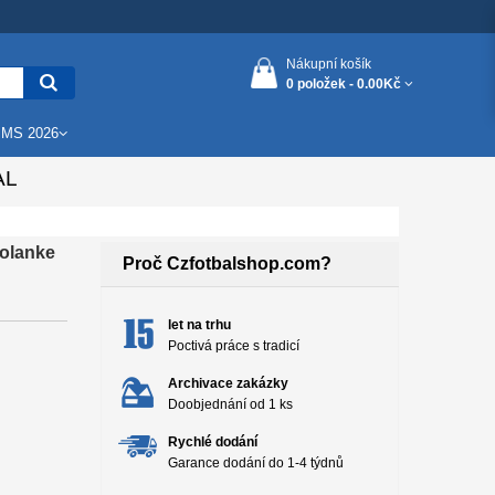
Nákupní košík
0 položek -
0.00Kč
 MS 2026
AL
olanke
Proč Czfotbalshop.com?
let na trhu
Poctivá práce s tradicí
Archivace zakázky
Doobjednání od 1 ks
Rychlé dodání
Garance dodání do 1-4 týdnů