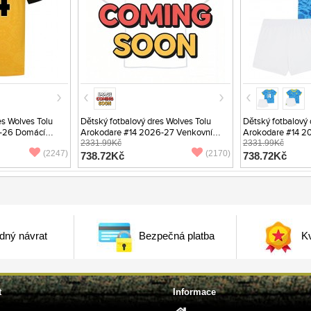
s Wolves Tolu
Dětský fotbalový dres Wolves Tolu
Dětský fotbalový 
-26 Domácí
Arokodare #14 2026-27 Venkovní
Arokodare #14 20
Krátký Rukáv (+ trenýrky)
2331.99Kč
Rukáv (+ trenýrky)
2331.99Kč
(2247)
(2170)
738.72Kč
738.72Kč
dný návrat
Bezpečná platba
Kv
t
Informace