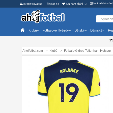
footballshirtsf
Zaregistrovat se
Přihlásit se
Seznam přání (0)
Klubů
Fotbalové Hvězdy
Dětský
Dámské
Rep
Z
Ahojfotbal.com
Klubů
Fotbalový dres Tottenham Hotspur