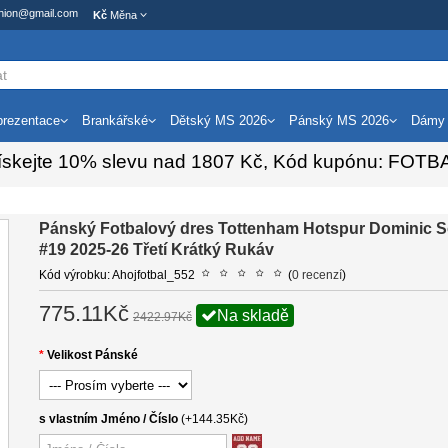
ashion@gmail.com
Kč
Měna
rezentace
Brankářské
Dětský MS 2026
Pánský MS 2026
Dámy
ískejte
10%
slevu nad
1807
Kč, Kód kupónu:
FOTB
Pánský Fotbalový dres Tottenham Hotspur Dominic S
#19 2025-26 Třetí Krátký Rukáv
Kód výrobku: Ahojfotbal_552
(
0 recenzí
)
775.11Kč
Na skladě
2422.97Kč
Velikost Pánské
s vlastním Jméno / Číslo
(+144.35Kč)