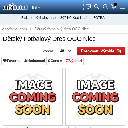
0
󰂱
󰂨
󰃳
󰃦
󰃖
Kč
Získejte
10%
slevu nad
1807
Kč, Kód kupónu:
FOTBAL
Ahojfotbal.com
Dětský fotbalový dres OGC Nice
Dětský Fotbalový Dres OGC Nice
Porovnání Výrobku (0)
Zobrazit:
Favorite
Hodnocení
Cena
Výchozí