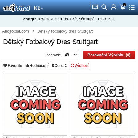
0
󰂱
󰂨
󰃳
󰃦
󰃖
Kč
Získejte
10%
slevu nad
1807
Kč, Kód kupónu:
FOTBAL
Ahojfotbal.com
Dětský fotbalový dres Stuttgart
Dětský Fotbalový Dres Stuttgart
Porovnání Výrobku (0)
Zobrazit:
Favorite
Hodnocení
Cena
Výchozí