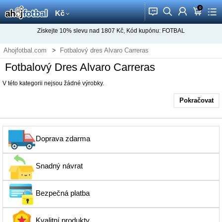
0
󰂱
󰂨
󰃳
󰃦
󰃖
Kč
Získejte
10%
slevu nad
1807
Kč, Kód kupónu:
FOTBAL
Ahojfotbal.com
Fotbalový dres Alvaro Carreras
Fotbalový Dres Alvaro Carreras
V této kategorii nejsou žádné výrobky.
Pokračovat
Doprava zdarma
Snadný návrat
Bezpečná platba
Kvalitní produkty