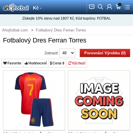
0
󰂱
󰂨
󰃳
󰃦
󰃖
Kč
Získejte
10%
slevu nad
1807
Kč, Kód kupónu:
FOTBAL
Ahojfotbal.com
Fotbalový Dres Ferran Torres
Fotbalový Dres Ferran Torres
Porovnání Výrobku (0)
Zobrazit:
Favorite
Hodnocení
Cena
Výchozí