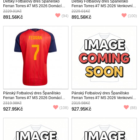
Dětský Fotbalový dres Španělsko
Dětský Fotbalový dres Španělsko
Ferran Torres #7 MS 2026 Domácí
Ferran Torres #7 MS 2026 Venkovní
Krátký Rukáv (+ trenýrky)
Krátký Rukáv (+ trenýrky)
2229.01Kč
2229.01Kč
(94)
(100)
891.56Kč
891.56Kč
Pánský Fotbalový dres Španělsko
Pánský Fotbalový dres Španělsko
Ferran Torres #7 MS 2026 Domácí
Ferran Torres #7 MS 2026 Venkovní
Krátký Rukáv
Krátký Rukáv
2319.98Kč
2319.98Kč
(108)
(88)
927.95Kč
927.95Kč