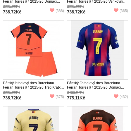
Ferran Torres #7 2025-26 Domácí
Ferran Torres #7 2025-26 Venkovní
Krátký Rukáv (+ trenýrky)
Krátký Rukáv (+ trenýrky)
2331.99Kč
2331.99Kč
(388)
(365)
738.72Kč
738.72Kč
Dětský fotbalový dres Barcelona
Pánský Fotbalový dres Barcelona
Ferran Torres #7 2025-26 Třetí Krátký
Ferran Torres #7 2025-26 Domácí
Rukáv (+ trenýrky)
Krátký Rukáv
2331.99Kč
2422.97Kč
(375)
(432)
738.72Kč
775.11Kč