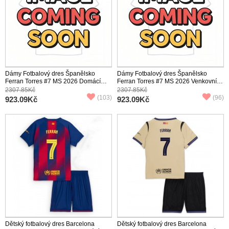
Dámy Fotbalový dres Španělsko
Dámy Fotbalový dres Španělsko
Ferran Torres #7 MS 2026 Domácí
Ferran Torres #7 MS 2026 Venkovní
Krátký Rukáv
Krátký Rukáv
2307.85Kč
2307.85Kč
(103)
(96)
923.09Kč
923.09Kč
Dětský fotbalový dres Barcelona
Dětský fotbalový dres Barcelona