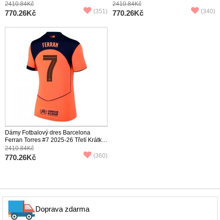
Krátký Rukáv
Krátký Rukáv
2410.84Kč
2410.84Kč
(351)
(340)
770.26Kč
770.26Kč
Dámy Fotbalový dres Barcelona
Ferran Torres #7 2025-26 Třetí Krátký
Rukáv
2410.84Kč
(360)
770.26Kč
Doprava zdarma