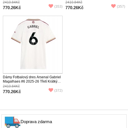
Rukáv
Krátký Rukáv
2410.84Kč
2410.84Kč
(353)
(357)
770.26Kč
770.26Kč
Dámy Fotbalový dres Arsenal Gabriel
Magalhaes #6 2025-26 Třetí Krátký
Rukáv
2410.84Kč
(372)
770.26Kč
Doprava zdarma