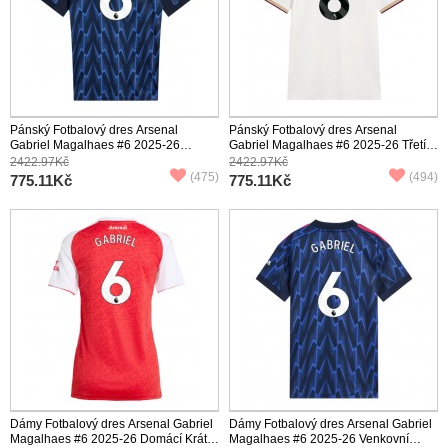
Pánský Fotbalový dres Arsenal
Pánský Fotbalový dres Arsenal
Gabriel Magalhaes #6 2025-26
Gabriel Magalhaes #6 2025-26 Třetí
Venkovní Krátký Rukáv
Krátký Rukáv
2422.97Kč
2422.97Kč
(475)
(494)
775.11Kč
775.11Kč
Dámy Fotbalový dres Arsenal Gabriel
Dámy Fotbalový dres Arsenal Gabriel
Magalhaes #6 2025-26 Domácí Krátký
Magalhaes #6 2025-26 Venkovní