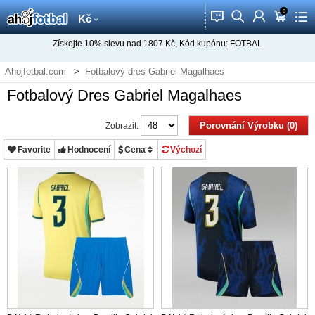
0
󰂱
󰂨
󰃳
󰃦
󰃖
Kč
Získejte
10%
slevu nad
1807
Kč, Kód kupónu:
FOTBAL
Ahojfotbal.com
Fotbalový dres Gabriel Magalhaes
Fotbalový Dres Gabriel Magalhaes
Porovnání Výrobku (0)
Zobrazit:
Favorite
Hodnocení
Cena
Výchozí