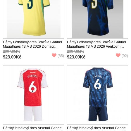
Dámy Fotbalový dres Brazílie Gabriel
Dámy Fotbalový dres Brazílie Gabriel
Magalhaes #3 MS 2026 Domácí
Magalhaes #3 MS 2026 Venkovní
Krátký Rukáv
Krátký Rukáv
2307.85Kč
2307.85Kč
(85)
(92)
923.09Kč
923.09Kč
Dětský fotbalový dres Arsenal Gabriel
Dětský fotbalový dres Arsenal Gabriel