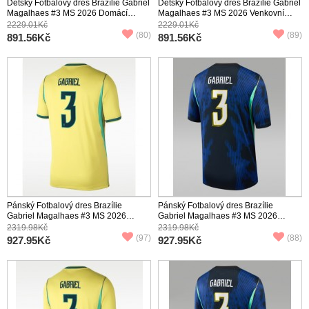
Dětský Fotbalový dres Brazílie Gabriel
Dětský Fotbalový dres Brazílie Gabriel
Magalhaes #3 MS 2026 Domácí
Magalhaes #3 MS 2026 Venkovní
Krátký Rukáv (+ trenýrky)
Krátký Rukáv (+ trenýrky)
2229.01Kč
2229.01Kč
(80)
(89)
891.56Kč
891.56Kč
Pánský Fotbalový dres Brazílie
Pánský Fotbalový dres Brazílie
Gabriel Magalhaes #3 MS 2026
Gabriel Magalhaes #3 MS 2026
Domácí Krátký Rukáv
Venkovní Krátký Rukáv
2319.98Kč
2319.98Kč
(97)
(88)
927.95Kč
927.95Kč