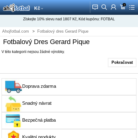
0
󰂱
󰂨
󰃳
󰃦
󰃖
Kč
Získejte
10%
slevu nad
1807
Kč, Kód kupónu:
FOTBAL
Ahojfotbal.com
Fotbalový dres Gerard Pique
Fotbalový Dres Gerard Pique
V této kategorii nejsou žádné výrobky.
Pokračovat
Doprava zdarma
Snadný návrat
Bezpečná platba
Kvalitní produkty