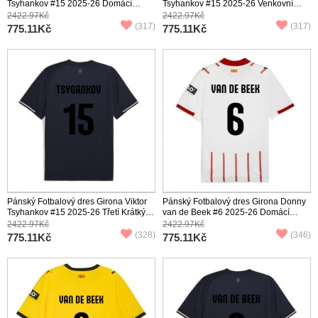
Tsyhankov #15 2025-26 Domácí
Tsyhankov #15 2025-26 Venkovní
Krátký Rukáv
Krátký Rukáv
2422.97Kč
2422.97Kč
(317)
(317)
775.11Kč
775.11Kč
Pánský Fotbalový dres Girona Viktor
Pánský Fotbalový dres Girona Donny
Tsyhankov #15 2025-26 Třetí Krátký
van de Beek #6 2025-26 Domácí
Rukáv
Krátký Rukáv
2422.97Kč
2422.97Kč
(328)
(346)
775.11Kč
775.11Kč