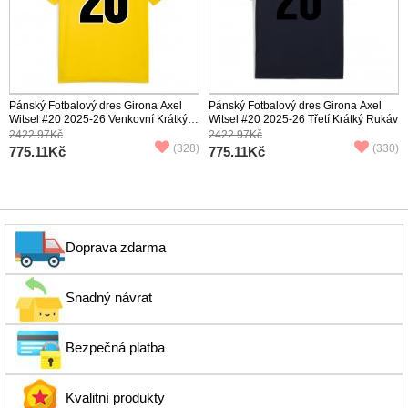
Pánský Fotbalový dres Girona Axel
Pánský Fotbalový dres Girona Axel
Witsel #20 2025-26 Venkovní Krátký
Witsel #20 2025-26 Třetí Krátký Rukáv
Rukáv
2422.97Kč
2422.97Kč
(328)
(330)
775.11Kč
775.11Kč
Doprava zdarma
Snadný návrat
Bezpečná platba
Kvalitní produkty