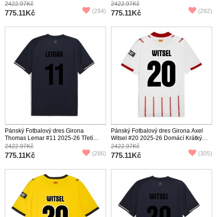
Krátký Rukáv
Krátký Rukáv
2422.97Kč
2422.97Kč
(294)
(292)
775.11Kč
775.11Kč
Pánský Fotbalový dres Girona
Pánský Fotbalový dres Girona Axel
Thomas Lemar #11 2025-26 Třetí
Witsel #20 2025-26 Domácí Krátký
Krátký Rukáv
Rukáv
2422.97Kč
2422.97Kč
(286)
(305)
775.11Kč
775.11Kč