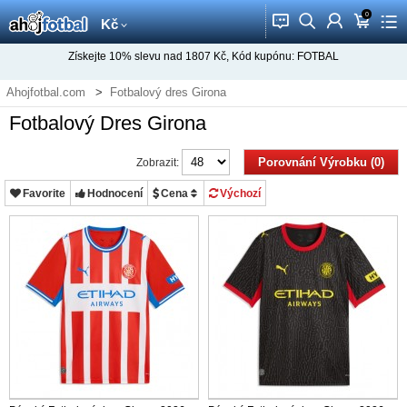
0
󰂱
󰂨
󰃳
󰃦
󰃖
Kč
Získejte
10%
slevu nad
1807
Kč, Kód kupónu:
FOTBAL
Ahojfotbal.com
Fotbalový dres Girona
Fotbalový Dres Girona
Porovnání Výrobku (0)
Zobrazit:
Favorite
Hodnocení
Cena
Výchozí