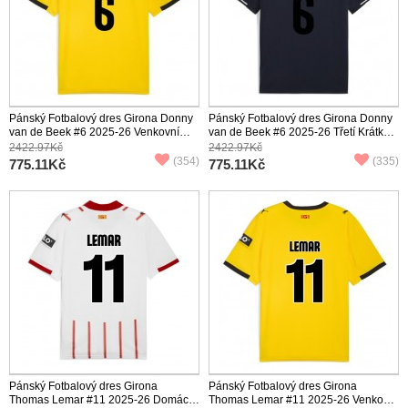
Pánský Fotbalový dres Girona Donny
Pánský Fotbalový dres Girona Donny
van de Beek #6 2025-26 Venkovní
van de Beek #6 2025-26 Třetí Krátký
Krátký Rukáv
Rukáv
2422.97Kč
2422.97Kč
(354)
(335)
775.11Kč
775.11Kč
Pánský Fotbalový dres Girona
Pánský Fotbalový dres Girona
Thomas Lemar #11 2025-26 Domácí
Thomas Lemar #11 2025-26 Venkovní