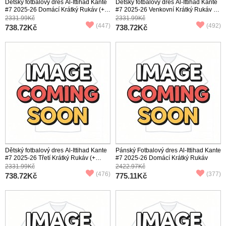
Dětský fotbalový dres Al-Ittihad Kante
Dětský fotbalový dres Al-Ittihad Kante
#7 2025-26 Domácí Krátký Rukáv (+
#7 2025-26 Venkovní Krátký Rukáv (+
trenýrky)
trenýrky)
2331.99Kč
2331.99Kč
(447)
(492)
738.72Kč
738.72Kč
Dětský fotbalový dres Al-Ittihad Kante
Pánský Fotbalový dres Al-Ittihad Kante
#7 2025-26 Třetí Krátký Rukáv (+
#7 2025-26 Domácí Krátký Rukáv
trenýrky)
2331.99Kč
2422.97Kč
(476)
(377)
738.72Kč
775.11Kč