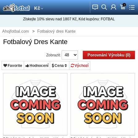
0
󰂱
󰂨
󰃳
󰃦
󰃖
Kč
Získejte
10%
slevu nad
1807
Kč, Kód kupónu:
FOTBAL
Ahojfotbal.com
Fotbalový dres Kante
Fotbalový Dres Kante
Porovnání Výrobku (0)
Zobrazit:
Favorite
Hodnocení
Cena
Výchozí