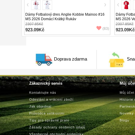
Dámy Fotbalový dres Anglie Kobbie Mainoo #16
Dámy Fotba
MS 2026 Domácí Krátký Rukáv
MS 2026 Ve
2307.85Kč
2307.85Kč
(83)
923.09Kč
923.09Kč
Doprava zdarma
Sna
Zákaznický servis
Můj úče
Kontaktujte nás
Můj účet
Odeslání a vrácení zboží
Historie
Jak objednat
Partnes
Průvodce velikostmi
Novinky
Tipy pro správné praní
Blogu
Zásady ochrany osobních údajů
Všeobecné obchodní podmínky