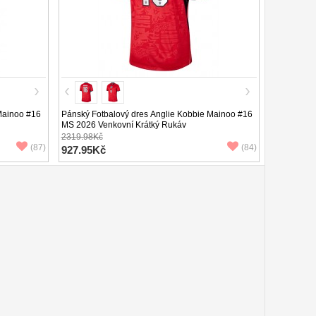
Mainoo #16
Pánský Fotbalový dres Anglie Kobbie Mainoo #16
MS 2026 Venkovní Krátký Rukáv
2319.98Kč
(87)
(84)
927.95Kč