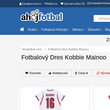
footballshirtsf
Zaregistrovat se
Přihlásit se
Seznam přání (0)
Klubů
Fotbalové Hvězdy
Dětský
Dámské
Rep
Z
Ahojfotbal.com
Fotbalový dres Kobbie Mainoo
Fotbalový Dres Kobbie Mainoo
Favorite
Hodnocení
Cena
Výchoz