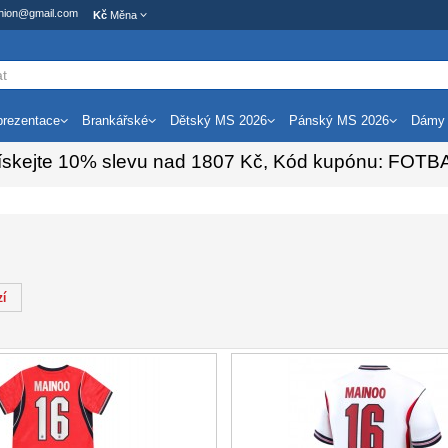
ashion@gmail.com
Kč
Měna
rezentace
Brankářské
Dětský MS 2026
Pánský MS 2026
Dámy
ískejte
10%
slevu nad
1807
Kč, Kód kupónu:
FOTB
í