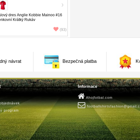
lový dres Anglie Kobbie Mainoo #16
nkovní Krátký Rukáv
(93)
dný návrat
Bezpečná platba
Kv
t
Informace
Ahojfotbal.com
 objednávek
footballshirtsfashion@gmail.
ký program