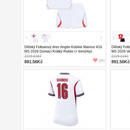
Dětský Fotbalový dres Anglie Kobbie Mainoo #16
Dětský Fotb
MS 2026 Domácí Krátký Rukáv (+ trenýrky)
MS 2026 Ven
2229.01Kč
2229.01Kč
(86)
891.56Kč
891.56Kč