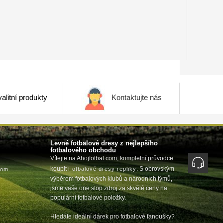
alitní produkty
Kontaktujte nás
Levné fotbalové dresy z nejlepšího
fotbalového obchodu
Vítejte na Ahojfotbal.com, kompletní průvodce
koupit
. S obrovským
Fotbalové dresy repliky
com
výběrem fotbalových klubů a národních týmů,
jsme vaše one stop zdroj za skvělé ceny na
populární fotbalové položky.
Hledáte ideální dárek pro fotbalové fanoušky?