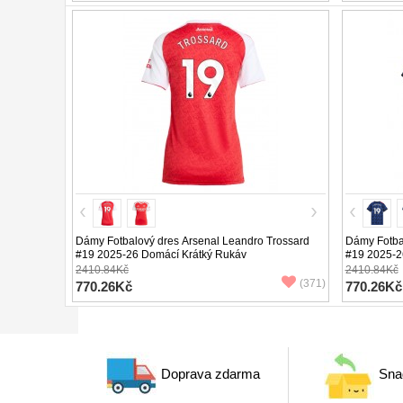
Dámy Fotbalový dres Arsenal Leandro Trossard
Dámy Fotba
#19 2025-26 Domácí Krátký Rukáv
#19 2025-2
2410.84Kč
2410.84Kč
(371)
770.26Kč
770.26Kč
Doprava zdarma
Sna