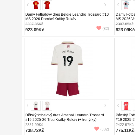
Dámy Fotbalový dres Belgie Leandro Trossard #10
Dámy Fotba
MS 2026 Domácí Krátký Rukáv
MS 2026 Ve
2307.85Kč
2307.85Kč
(82)
923.09Kč
923.09Kč
Dětský fotbalový dres Arsenal Leandro Trossard
Pánský Fotb
#19 2025-26 Třetí Krátký Rukáv (+ trenýrky)
#19 2025-2
2331.99Kč
2422.97Kč
(382)
738.72Kč
775.11Kč