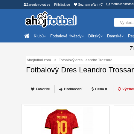
footballshirtsf
Zaregistrovat se
Přihlásit se
Seznam přání (0)
Klubů
Fotbalové Hvězdy
Dětský
Dámské
Rep
Z
Ahojfotbal.com
Fotbalový dres Leandro Trossard
Fotbalový Dres Leandro Trossa
Favorite
Hodnocení
Cena
Výchoz