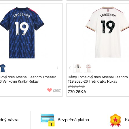
lový dres Arsenal Leandro Trossard
Dámy Fotbalový dres Arsenal Leandro 
6 Venkovní Krátký Rukáv
#19 2025-26 Třetí Krátký Rukáv
2410.84Kč
(360)
770.26Kč
dný návrat
Bezpečná platba
Kv