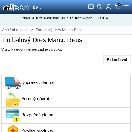
0
󰂱
󰂨
󰃳
󰃦
󰃖
Kč
Získejte
10%
slevu nad
1807
Kč, Kód kupónu:
FOTBAL
Ahojfotbal.com
Fotbalový dres Marco Reus
Fotbalový Dres Marco Reus
V této kategorii nejsou žádné výrobky.
Pokračovat
Doprava zdarma
Snadný návrat
Bezpečná platba
Kvalitní produkty