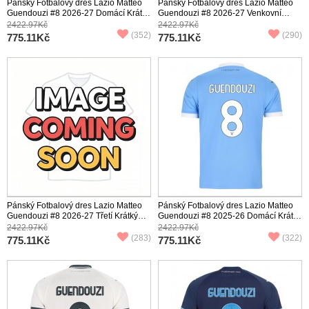
Pánský Fotbalový dres Lazio Matteo
Pánský Fotbalový dres Lazio Matteo
Guendouzi #8 2026-27 Domácí Krátký
Guendouzi #8 2026-27 Venkovní
Rukáv
Krátký Rukáv
2422.97Kč
2422.97Kč
(352)
(290)
775.11Kč
775.11Kč
Pánský Fotbalový dres Lazio Matteo
Pánský Fotbalový dres Lazio Matteo
Guendouzi #8 2026-27 Třetí Krátký
Guendouzi #8 2025-26 Domácí Krátký
Rukáv
Rukáv
2422.97Kč
2422.97Kč
(283)
(322)
775.11Kč
775.11Kč