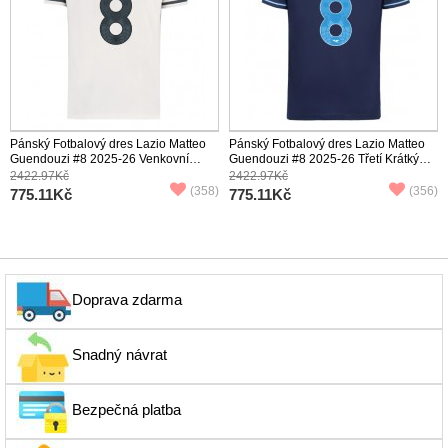
Pánský Fotbalový dres Lazio Matteo
Pánský Fotbalový dres Lazio Matteo
Guendouzi #8 2025-26 Venkovní
Guendouzi #8 2025-26 Třetí Krátký
Krátký Rukáv
Rukáv
2422.97Kč
2422.97Kč
(358)
(356)
775.11Kč
775.11Kč
Doprava zdarma
Snadný návrat
Bezpečná platba