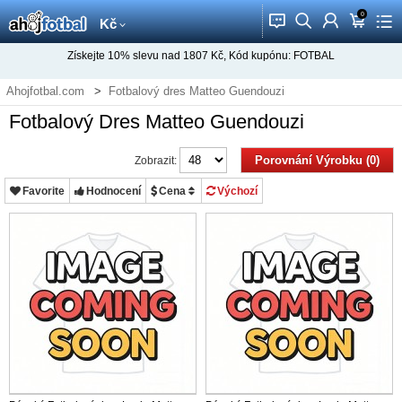
0
󰂱
󰂨
󰃳
󰃦
󰃖
Kč
Získejte
10%
slevu nad
1807
Kč, Kód kupónu:
FOTBAL
Ahojfotbal.com
Fotbalový dres Matteo Guendouzi
Fotbalový Dres Matteo Guendouzi
Porovnání Výrobku (0)
Zobrazit:
Favorite
Hodnocení
Cena
Výchozí