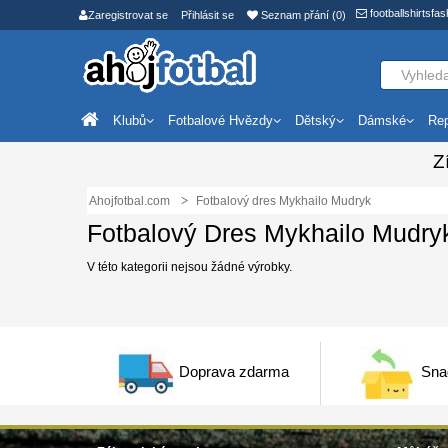
footballshirtsf
Zaregistrovat se
Přihlásit se
Seznam přání (0)
Klubů
Fotbalové Hvězdy
Dětský
Dámské
Rep
Z
Ahojfotbal.com
Fotbalový dres Mykhailo Mudryk
Fotbalový Dres Mykhailo Mudry
V této kategorii nejsou žádné výrobky.
Doprava zdarma
Sna