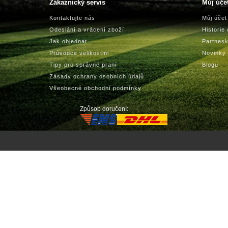
Zákaznický servis
Můj úče
Kontaktujte nás
Můj účet
Odeslání a vrácení zboží
Historie
Jak objednat
Partnes
Průvodce velikostmi
Novinky
Tipy pro správné praní
Blogu
Zásady ochrany osobních údajů
Všeobecné obchodní podmínky
Způsob doručení: