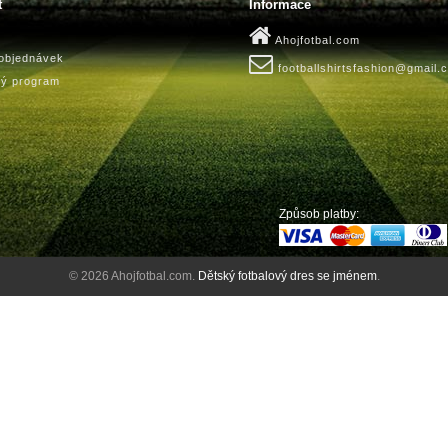
t
Informace
Ahojfotbal.com
 objednávek
footballshirtsfashion@gmail.
ký program
Způsob platby:
© 2026 Ahojfotbal.com.
Dětský fotbalový dres se jménem
.