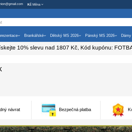
ashion@gmail.com
Kč
Měna
rezentace
Brankářské
Dětský MS 2026
Pánský MS 2026
Dámy
ískejte
10%
slevu nad
1807
Kč, Kód kupónu:
FOTB
k
dný návrat
Bezpečná platba
Kv