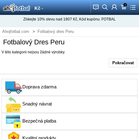
0
󰂱
󰂨
󰃳
󰃦
󰃖
Kč
Získejte
10%
slevu nad
1807
Kč, Kód kupónu:
FOTBAL
Ahojfotbal.com
Fotbalový dres Peru
Fotbalový Dres Peru
V této kategorii nejsou žádné výrobky.
Pokračovat
Doprava zdarma
Snadný návrat
Bezpečná platba
Kvalitní produkty