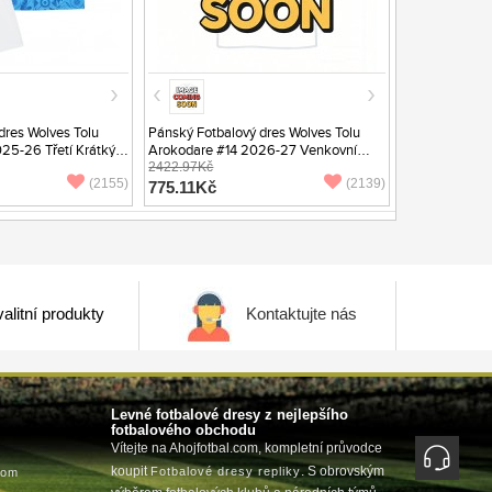
dres Wolves Tolu
Pánský Fotbalový dres Wolves Tolu
25-26 Třetí Krátký
Arokodare #14 2026-27 Venkovní
Krátký Rukáv
2422.97Kč
(2155)
(2139)
775.11Kč
alitní produkty
Kontaktujte nás
Levné fotbalové dresy z nejlepšího
fotbalového obchodu
Vítejte na Ahojfotbal.com, kompletní průvodce
koupit
. S obrovským
Fotbalové dresy repliky
com