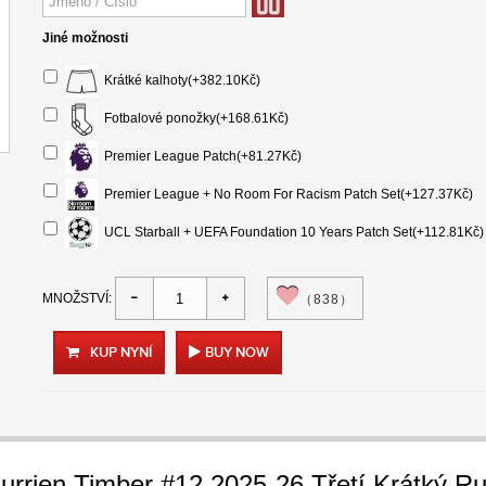
Jiné možnosti
Krátké kalhoty(+382.10Kč)
Fotbalové ponožky(+168.61Kč)
Premier League Patch(+81.27Kč)
Premier League + No Room For Racism Patch Set(+127.37Kč)
UCL Starball + UEFA Foundation 10 Years Patch Set(+112.81Kč)
MNOŽSTVÍ:
（838）
KUP NYNÍ
BUY NOW
urrien Timber #12 2025-26 Třetí Krátký R