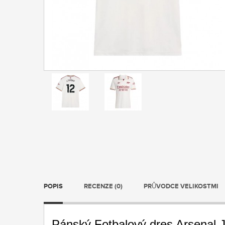
POPIS
RECENZE (0)
PRŮVODCE VELIKOSTMI
Pánský Fotbalový dres Arsenal J