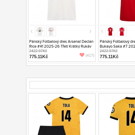
Pánský Fotbalový dres Arsenal Declan
Pánský Fotbalový dr
Rice #41 2025-26 Třetí Krátký Rukáv
Bukayo Saka #7 20
2422.97Kč
Krátký Rukáv
2422.97Kč
(417)
775.11Kč
775.11Kč