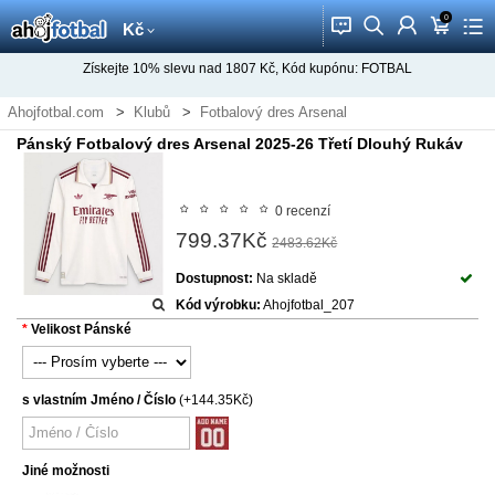
0
󰂱
󰂨
󰃳
󰃦
󰃖
Kč
Získejte
10%
slevu nad
1807
Kč, Kód kupónu:
FOTBAL
Ahojfotbal.com
Klubů
Fotbalový dres Arsenal
Pánský Fotbalový dres Arsenal 2025-26 Třetí Dlouhý Rukáv
0 recenzí
799.37Kč
2483.62Kč
Dostupnost:
Na skladě
Kód výrobku:
Ahojfotbal_207
Velikost Pánské
s vlastním Jméno / Číslo
(+144.35Kč)
Jiné možnosti