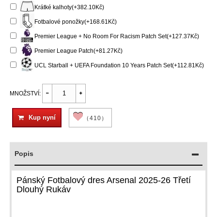
Krátké kalhoty(+382.10Kč)
Fotbalové ponožky(+168.61Kč)
Premier League + No Room For Racism Patch Set(+127.37Kč)
Premier League Patch(+81.27Kč)
UCL Starball + UEFA Foundation 10 Years Patch Set(+112.81Kč)
MNOŽSTVÍ:
Kup nyní
（410）
Popis
Pánský Fotbalový dres Arsenal 2025-26 Třetí
Dlouhý Rukáv