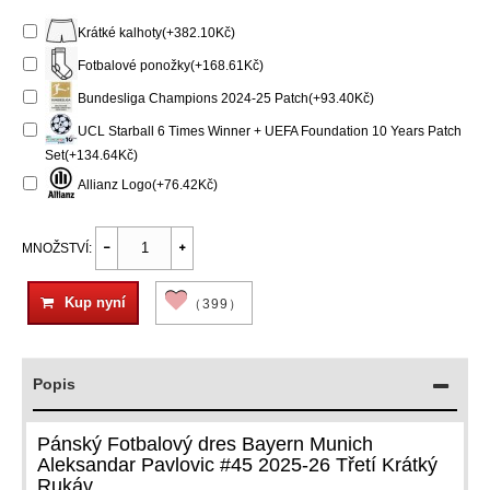
Krátké kalhoty(+382.10Kč)
Fotbalové ponožky(+168.61Kč)
Bundesliga Champions 2024-25 Patch(+93.40Kč)
UCL Starball 6 Times Winner + UEFA Foundation 10 Years Patch
Set(+134.64Kč)
Allianz Logo(+76.42Kč)
MNOŽSTVÍ:
Kup nyní
（399）
Popis
Pánský Fotbalový dres Bayern Munich
Aleksandar Pavlovic #45 2025-26 Třetí Krátký
Rukáv