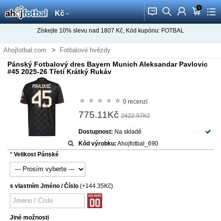
0
󰂱
󰂨
󰃳
󰃦
󰃖
Kč
Získejte
10%
slevu nad
1807
Kč, Kód kupónu:
FOTBAL
Ahojfotbal.com
Fotbalové hvězdy
Fotbalový dres Aleksandar Pavlovic
Pánský Fotbalový dres Bayern Munich Aleksandar Pavlovic
#45 2025-26 Třetí Krátký Rukáv
0 recenzí
775.11Kč
2422.97Kč
Dostupnost:
Na skladě
Kód výrobku:
Ahojfotbal_690
Velikost Pánské
s vlastním Jméno / Číslo
(+144.35Kč)
Jiné možnosti