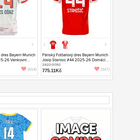
 dres Bayern Munich
Pánský Fotbalový dres Bayern Munich
25-26 Venkovní
Josip Stanisic #44 2025-26 Domácí
Krátký Rukáv
2422.97Kč
(414)
(347)
775.11Kč