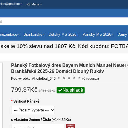
ashion@gmail.com
Kč
Měna
rezentace
Brankářské
Dětský MS 2026
Pánský MS 2026
Dámy
ískejte
10%
slevu nad
1807
Kč, Kód kupónu:
FOTB
Pánský Fotbalový dres Bayern Munich Manuel Neuer 
Brankářské 2025-26 Domácí Dlouhý Rukáv
Kód výrobku: Ahojfotbal_646
(
0 recenzí
)
799.37Kč
Na skladě
2483.62Kč
Velikost Pánské
s vlastním Jméno / Číslo
(+144.35Kč)