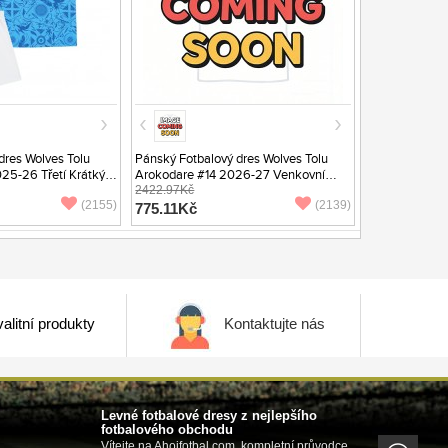
dres Wolves Tolu
Pánský Fotbalový dres Wolves Tolu
25-26 Třetí Krátký
Arokodare #14 2026-27 Venkovní
Krátký Rukáv
2422.97Kč
(2155)
(2139)
775.11Kč
alitní produkty
Kontaktujte nás
Levné fotbalové dresy z nejlepšího
fotbalového obchodu
Vítejte na Ahojfotbal.com, kompletní průvodce