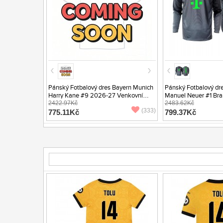
Pánský Fotbalový dres Bayern Munich
Pánský Fotbalový dr
Harry Kane #9 2026-27 Venkovní
Manuel Neuer #1 Br
Krátký Rukáv
2422.97Kč
26 Venkovní Dlouhý
2483.62Kč
(333)
775.11Kč
799.37Kč