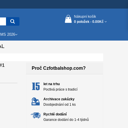
Nákupní košík
0 položek -
0.00Kč
 MS 2026
AL
#1
Proč Czfotbalshop.com?
let na trhu
Poctivá práce s tradicí
Archivace zakázky
Doobjednání od 1 ks
Rychlé dodání
Garance dodání do 1-4 týdnů