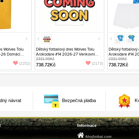
s Wolves Tolu
Dětský fotbalový dres Wolves Tolu
Dětský fotbalový 
-26 Domácí
Arokodare #14 2026-27 Venkovní
Arokodare #14 20
Krátký Rukáv (+ trenýrky)
2331.99Kč
Rukáv (+ trenýrky)
2331.99Kč
(2252)
(2173)
738.72Kč
738.72Kč
dný návrat
Bezpečná platba
Kv
t
Informace
Ahojfotbal.com