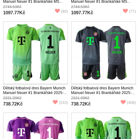
Manuel Neuer #1 Brankářské MS
Manuel Neuer #1 Brankářské MS
2026 Domácí Dlouhý Rukáv
2026 Venkovní Dlouhý Rukáv
2744.53Kč
2744.53Kč
(80)
(77)
1097.77Kč
1097.77Kč
Dětský fotbalový dres Bayern Munich
Dětský fotbalový dres Bayern Munich
Manuel Neuer #1 Brankářské 2025-26
Manuel Neuer #1 Brankářské 2025-26
Domácí Krátký Rukáv (+ trenýrky)
Venkovní Krátký Rukáv (+ trenýrky)
2331.99Kč
2331.99Kč
(533)
(408)
738.72Kč
738.72Kč