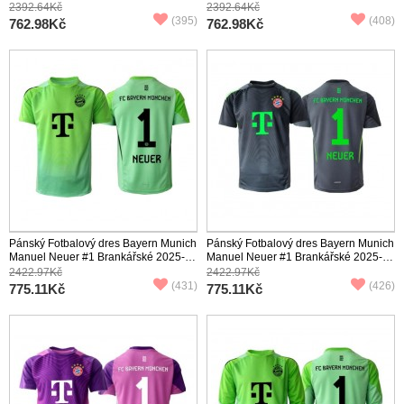
Venkovní Dlouhý Rukáv (+ trenýrky)
Třetí Dlouhý Rukáv (+ trenýrky)
2392.64Kč
2392.64Kč
(395)
(408)
762.98Kč
762.98Kč
Pánský Fotbalový dres Bayern Munich
Pánský Fotbalový dres Bayern Munich
Manuel Neuer #1 Brankářské 2025-26
Manuel Neuer #1 Brankářské 2025-26
Domácí Krátký Rukáv
Venkovní Krátký Rukáv
2422.97Kč
2422.97Kč
(431)
(426)
775.11Kč
775.11Kč