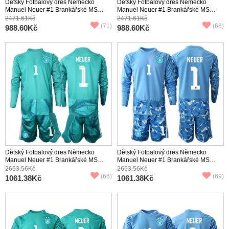
Dětský Fotbalový dres Německo
Dětský Fotbalový dres Německo
Manuel Neuer #1 Brankářské MS
Manuel Neuer #1 Brankářské MS
2026 Domácí Krátký Rukáv (+
2026 Venkovní Krátký Rukáv (+
2471.61Kč
2471.61Kč
trenýrky)
trenýrky)
(71)
(68)
988.60Kč
988.60Kč
Dětský Fotbalový dres Německo
Dětský Fotbalový dres Německo
Manuel Neuer #1 Brankářské MS
Manuel Neuer #1 Brankářské MS
2026 Domácí Dlouhý Rukáv (+
2026 Venkovní Dlouhý Rukáv (+
2653.56Kč
2653.56Kč
trenýrky)
trenýrky)
(66)
(69)
1061.38Kč
1061.38Kč