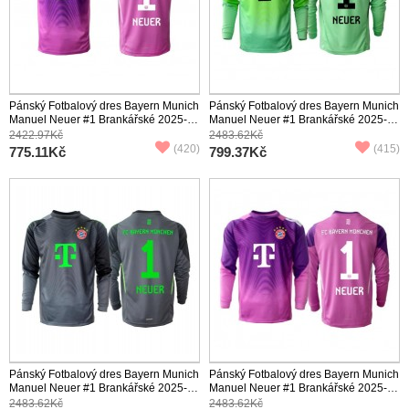
Pánský Fotbalový dres Bayern Munich
Pánský Fotbalový dres Bayern Munich
Manuel Neuer #1 Brankářské 2025-26
Manuel Neuer #1 Brankářské 2025-26
Třetí Krátký Rukáv
Domácí Dlouhý Rukáv
2422.97Kč
2483.62Kč
(420)
(415)
775.11Kč
799.37Kč
Pánský Fotbalový dres Bayern Munich
Pánský Fotbalový dres Bayern Munich
Manuel Neuer #1 Brankářské 2025-26
Manuel Neuer #1 Brankářské 2025-26
Venkovní Dlouhý Rukáv
Třetí Dlouhý Rukáv
2483.62Kč
2483.62Kč