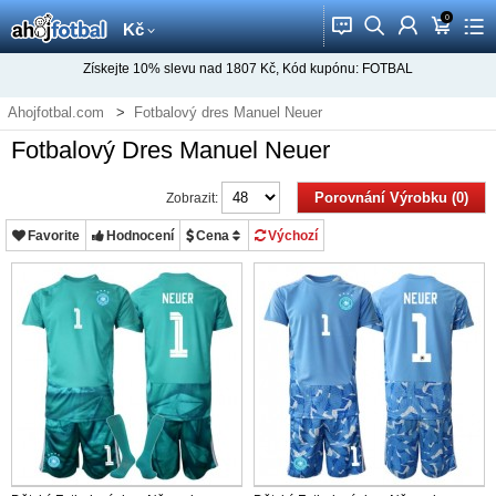
0
󰂱
󰂨
󰃳
󰃦
󰃖
Kč
Získejte
10%
slevu nad
1807
Kč, Kód kupónu:
FOTBAL
Ahojfotbal.com
Fotbalový dres Manuel Neuer
Fotbalový Dres Manuel Neuer
Porovnání Výrobku (0)
Zobrazit:
Favorite
Hodnocení
Cena
Výchozí