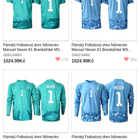
Pánský Fotbalový dres Německo
Pánský Fotbalový dres Německo
Manuel Neuer #1 Brankářské MS
Manuel Neuer #1 Brankářské MS
2026 Domácí Krátký Rukáv
2026 Venkovní Krátký Rukáv
2562.58Kč
2562.58Kč
(75)
(89)
1024.99Kč
1024.99Kč
Pánský Fotbalový dres Německo
Pánský Fotbalový dres Německo