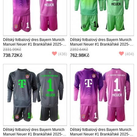
Dětský fotbalový dres Bayern Munich
Dětský fotbalový dres Bayern Munich
Manuel Neuer #1 Brankářské 2025-26
Manuel Neuer #1 Brankářské 2025-26
Třetí Krátký Rukáv (+ trenýrky)
Domácí Dlouhý Rukáv (+ trenýrky)
2331.99Kč
2392.64Kč
(436)
(404)
738.72Kč
762.98Kč
Dětský fotbalový dres Bayern Munich
Dětský fotbalový dres Bayern Munich
Manuel Neuer #1 Brankářské 2025-26
Manuel Neuer #1 Brankářské 2025-26