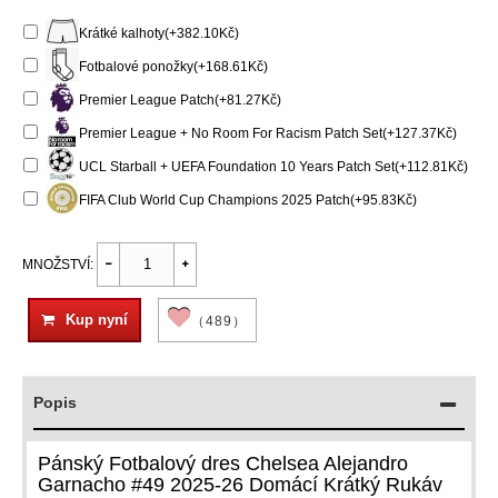
Krátké kalhoty(+382.10Kč)
Fotbalové ponožky(+168.61Kč)
Premier League Patch(+81.27Kč)
Premier League + No Room For Racism Patch Set(+127.37Kč)
UCL Starball + UEFA Foundation 10 Years Patch Set(+112.81Kč)
FIFA Club World Cup Champions 2025 Patch(+95.83Kč)
MNOŽSTVÍ:
Kup nyní
（489）
Popis
Pánský Fotbalový dres Chelsea Alejandro
Garnacho #49 2025-26 Domácí Krátký Rukáv