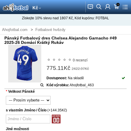
0
󰂱
󰂨
󰃳
󰃦
󰃖
Kč
Získejte
10%
slevu nad
1807
Kč, Kód kupónu:
FOTBAL
Ahojfotbal.com
Fotbalové hvězdy
Fotbalový dres Alejandro Garnacho
Pánský Fotbalový dres Chelsea Alejandro Garnacho #49
2025-26 Domácí Krátký Rukáv
0 recenzí
775.11Kč
2422.97Kč
Dostupnost:
Na skladě
Kód výrobku:
Ahojfotbal_463
Velikost Pánské
s vlastním Jméno / Číslo
(+144.35Kč)
Jiné možnosti