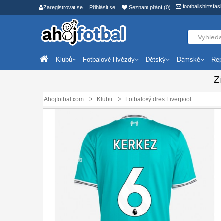
footballshirtsf
Zaregistrovat se
Přihlásit se
Seznam přání (0)
Klubů
Fotbalové Hvězdy
Dětský
Dámské
Rep
Z
Ahojfotbal.com
Klubů
Fotbalový dres Liverpool