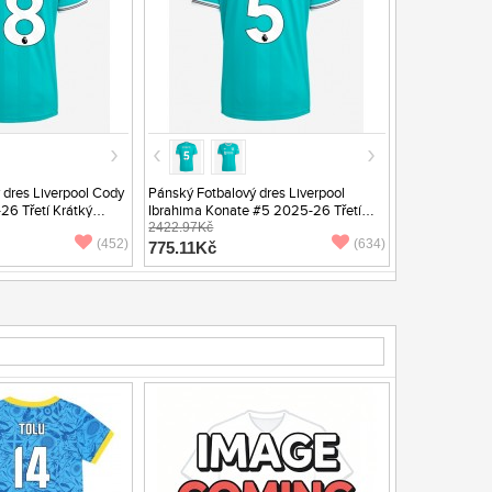
 dres Liverpool Cody
Pánský Fotbalový dres Liverpool
6 Třetí Krátký
Ibrahima Konate #5 2025-26 Třetí
Krátký Rukáv
2422.97Kč
(452)
(634)
775.11Kč