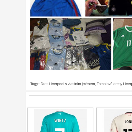
Tagy::
Dres Liverpool s vlastním jménem
,
Fotbalové dresy Liver