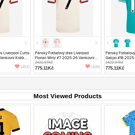
s Liverpool Curtis
Pánský Fotbalový dres Liverpool
Pánský Fotbalový
Venkovní Krátký
Florian Wirtz #7 2025-26 Venkovní
Gakpo #18 2025-2
Krátký Rukáv
2422.97Kč
Rukáv
2422.97Kč
(452)
(430)
775.11Kč
775.11Kč
Most Viewed Products