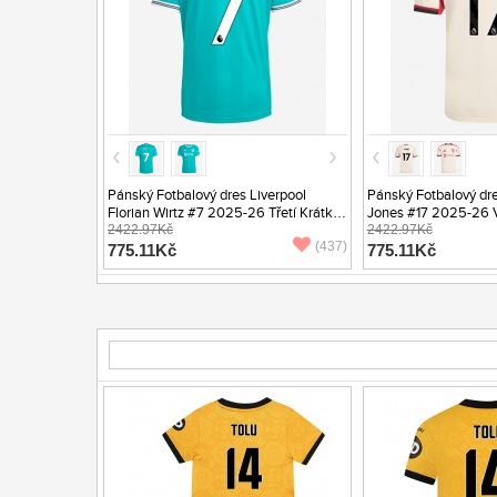
Pánský Fotbalový dres Liverpool
Pánský Fotbalový dre
Florian Wirtz #7 2025-26 Třetí Krátký
Jones #17 2025-26 
Rukáv
2422.97Kč
Rukáv
2422.97Kč
(437)
775.11Kč
775.11Kč