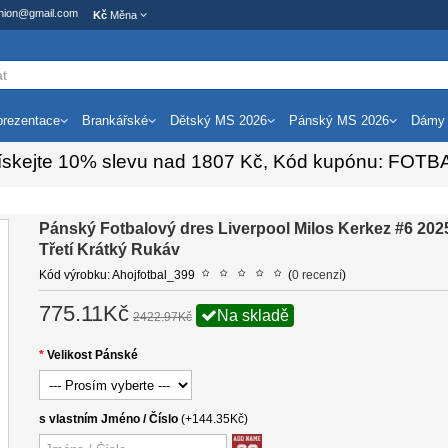
ashion@gmail.com
Kč
Měna
rezentace
Brankářské
Dětský MS 2026
Pánský MS 2026
Dámy
ískejte
10%
slevu nad
1807
Kč, Kód kupónu:
FOTB
Pánský Fotbalový dres Liverpool Milos Kerkez #6 202
Třetí Krátký Rukáv
Kód výrobku: Ahojfotbal_399
(
0 recenzí
)
775.11Kč
Na skladě
2422.97Kč
Velikost Pánské
s vlastním Jméno / Číslo
(+144.35Kč)