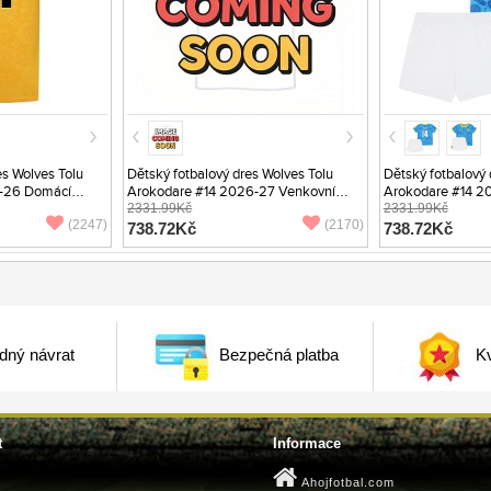
s Wolves Tolu
Dětský fotbalový dres Wolves Tolu
Dětský fotbalový 
-26 Domácí
Arokodare #14 2026-27 Venkovní
Arokodare #14 20
Krátký Rukáv (+ trenýrky)
2331.99Kč
Rukáv (+ trenýrky)
2331.99Kč
(2247)
(2170)
738.72Kč
738.72Kč
dný návrat
Bezpečná platba
Kv
t
Informace
Ahojfotbal.com