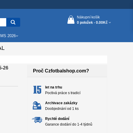
Nákupní košík
0 položek -
0.00Kč
 MS 2026
AL
5-26
Proč Czfotbalshop.com?
let na trhu
Poctivá práce s tradicí
Archivace zakázky
Doobjednání od 1 ks
Rychlé dodání
Garance dodání do 1-4 týdnů