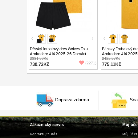
Dětský fotbalový dres Wolves Tolu
Pánský Fotbalový dre
Arokodare #14 2025-26 Domácí
Arokodare #14 2025
Krátký Rukáv (+ trenýrky)
2331.99Kč
Krátký Rukáv
2422.97Kč
(2271)
738.72Kč
775.11Kč
Doprava zdarma
Sna
Zákaznický servis
Můj úče
Kontaktujte nás
Můj účet