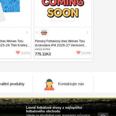
dres Wolves Tolu
Pánský Fotbalový dres Wolves Tolu
25-26 Třetí Krátký
Arokodare #14 2026-27 Venkovní
Krátký Rukáv
2422.97Kč
(2152)
(2136)
775.11Kč
alitní produkty
Kontaktujte nás
Levné fotbalové dresy z nejlepšího
fotbalového obchodu
Vítejte na Ahojfotbal.com, kompletní průvodce