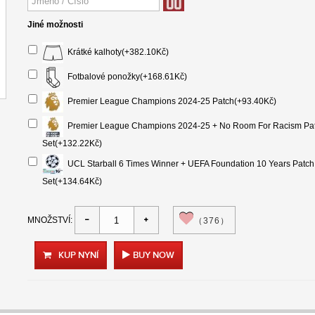
Jiné možnosti
Krátké kalhoty(+382.10Kč)
Fotbalové ponožky(+168.61Kč)
Premier League Champions 2024-25 Patch(+93.40Kč)
Premier League Champions 2024-25 + No Room For Racism Pa
Set(+132.22Kč)
UCL Starball 6 Times Winner + UEFA Foundation 10 Years Patch
Set(+134.64Kč)
MNOŽSTVÍ:
（376）
KUP NYNÍ
BUY NOW