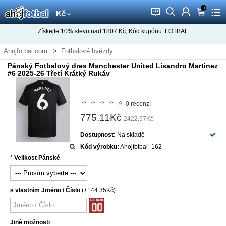
0
󰂱
󰂨
󰃳
󰃦
󰃖
Kč
Získejte
10%
slevu nad
1807
Kč, Kód kupónu:
FOTBAL
Ahojfotbal.com
Fotbalové hvězdy
Fotbalový dres Lisandro Martinez
Pánský Fotbalový dres Manchester United Lisandro Martinez
#6 2025-26 Třetí Krátký Rukáv
0 recenzí
775.11Kč
2422.97Kč
Dostupnost:
Na skladě
Kód výrobku:
Ahojfotbal_162
Velikost Pánské
s vlastním Jméno / Číslo
(+144.35Kč)
Jiné možnosti