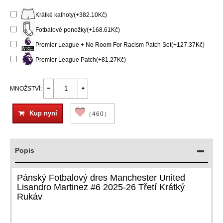
Krátké kalhoty(+382.10Kč)
Fotbalové ponožky(+168.61Kč)
Premier League + No Room For Racism Patch Set(+127.37Kč)
Premier League Patch(+81.27Kč)
MNOŽSTVÍ:
Kup nyní
（460）
Popis
Pánský Fotbalový dres Manchester United
Lisandro Martinez #6 2025-26 Třetí Krátký
Rukáv