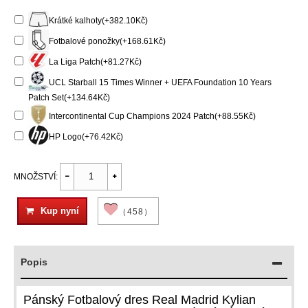
Krátké kalhoty(+382.10Kč)
Fotbalové ponožky(+168.61Kč)
La Liga Patch(+81.27Kč)
UCL Starball 15 Times Winner + UEFA Foundation 10 Years
Patch Set(+134.64Kč)
Intercontinental Cup Champions 2024 Patch(+88.55Kč)
HP Logo(+76.42Kč)
MNOŽSTVÍ:
Kup nyní
（458）
Popis
Pánský Fotbalový dres Real Madrid Kylian