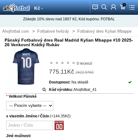
0
󰂱
󰂨
󰃳
󰃦
󰃖
Kč
Získejte
10%
slevu nad
1807
Kč, Kód kupónu:
FOTBAL
Ahojfotbal.com
Fotbalové hvězdy
Fotbalový dres Kylian Mbappe
Pánský Fotbalový dres Real Madrid Kylian Mbappe #10 2025-
26 Venkovní Krátký Rukáv
0 recenzí
775.11Kč
2422.97Kč
Dostupnost:
Na skladě
Kód výrobku:
Ahojfotbal_41
Velikost Pánské
s vlastním Jméno / Číslo
(+144.35Kč)
Jiné možnosti