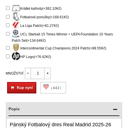
Krátké kalhoty(+382.10Kč)
Fotbalové ponožky(+168.61Kč)
La Liga Patch(+81.27Kč)
UCL Starball 15 Times Winner + UEFA Foundation 10 Years
Patch Set(+134.64Kč)
Intercontinental Cup Champions 2024 Patch(+88.55Kč)
HP Logo(+76.42Kč)
MNOŽSTVÍ:
Kup nyní
（442）
Popis
Pánský Fotbalový dres Real Madrid 2025-26