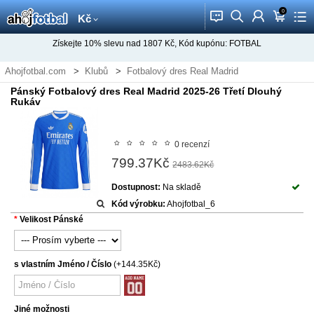
0
󰂱
󰂨
󰃳
󰃦
󰃖
Kč
Získejte
10%
slevu nad
1807
Kč, Kód kupónu:
FOTBAL
Ahojfotbal.com
Klubů
Fotbalový dres Real Madrid
Pánský Fotbalový dres Real Madrid 2025-26 Třetí Dlouhý
Rukáv
0 recenzí
799.37Kč
2483.62Kč
Dostupnost:
Na skladě
Kód výrobku:
Ahojfotbal_6
Velikost Pánské
s vlastním Jméno / Číslo
(+144.35Kč)
Jiné možnosti